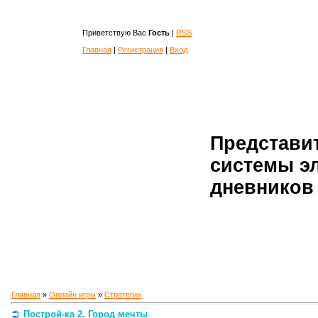
Приветствую Вас
Гость
|
RSS
Главная
|
Регистрация
|
Вход
Представи
системы э
дневников 
Главная
»
Онлайн игры
»
Стратегии
Построй-ка 2. Город мечты