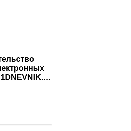
тельство
лектронных
1DNEVNIK....