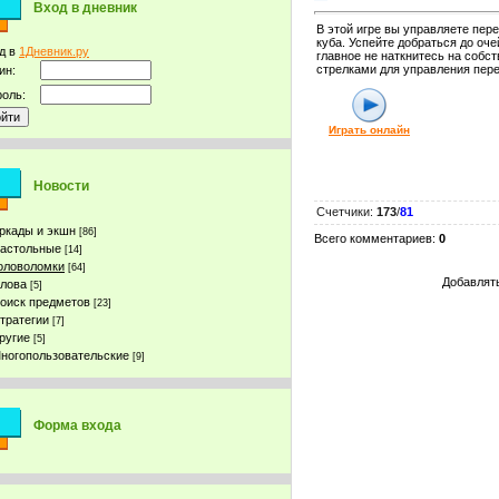
Вход в дневник
В этой игре вы управляете пер
куба. Успейте добраться до оче
д в
1Дневник.ру
главное не наткнитесь на собс
стрелками для управления пер
ин:
оль:
Играть онлайн
Новости
Счетчики
:
173
/
81
ркады и экшн
[86]
Всего комментариев
:
0
астольные
[14]
оловоломки
[64]
Добавлять
лова
[5]
оиск предметов
[23]
тратегии
[7]
ругие
[5]
ногопользовательские
[9]
Форма входа