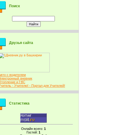
Поиск
Друзья сайта
Авто с водителем
Электронный дневник
Отопление и ГВС
Учитель - Учителю! - Портал для Учителей!
Статистика
Онлайн всего:
1
Гостей:
1