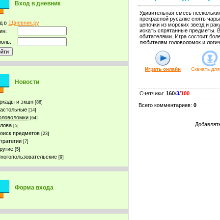
Вход в дневник
Удивительная смесь нескольки
прекрасной русалке снять чары
д в
1Дневник.ру
цепочки из морских звезд и рак
искать спрятанные предметы. В
ин:
обитателями. Игра состоит боле
оль:
любителям головоломок и логич
Играть онлайн
Скачать для
Новости
Счетчики
:
160
/
3
/
100
ркады и экшн
[86]
Всего комментариев
:
0
астольные
[14]
оловоломки
[64]
Добавлять
лова
[5]
оиск предметов
[23]
тратегии
[7]
ругие
[5]
ногопользовательские
[9]
Форма входа