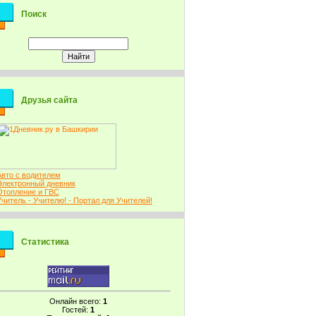
Поиск
Друзья сайта
Авто с водителем
Электронный дневник
Отопление и ГВС
Учитель - Учителю! - Портал для Учителей!
Статистика
Онлайн всего:
1
Гостей:
1