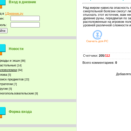
Вход в дневник
Над миром нависла опасность 
смертельной болезни смогут л
д в
1Дневник.ру
отыскать этот источник, вам н
древние руны, передвигая по 
ин:
расположенные на игровом поле
оль:
уровней различной сложности 
Скачать для
PC
Новости
Счетчики
:
205
/
112
ркады и экшн
[86]
Всего комментариев
:
0
астольные
[14]
оловоломки
[64]
Добавлять
лова
[5]
оиск предметов
[23]
тратегии
[7]
ругие
[5]
ногопользовательские
[9]
Форма входа