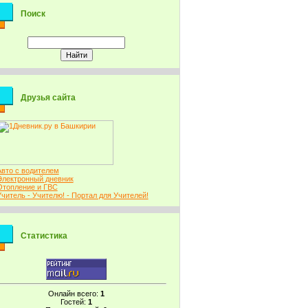
Поиск
Друзья сайта
Авто с водителем
Электронный дневник
Отопление и ГВС
Учитель - Учителю! - Портал для Учителей!
Статистика
Онлайн всего:
1
Гостей:
1