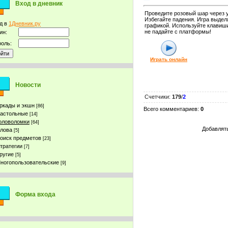
Вход в дневник
Проведите розовый шар через у
Избегайте падения. Игра выде
д в
1Дневник.ру
графикой. Используйте клавиш
не падайте с платформы!
ин:
оль:
Играть онлайн
Новости
Счетчики
:
179
/
2
ркады и экшн
[86]
Всего комментариев
:
0
астольные
[14]
оловоломки
[64]
Добавлять
лова
[5]
оиск предметов
[23]
тратегии
[7]
ругие
[5]
ногопользовательские
[9]
Форма входа