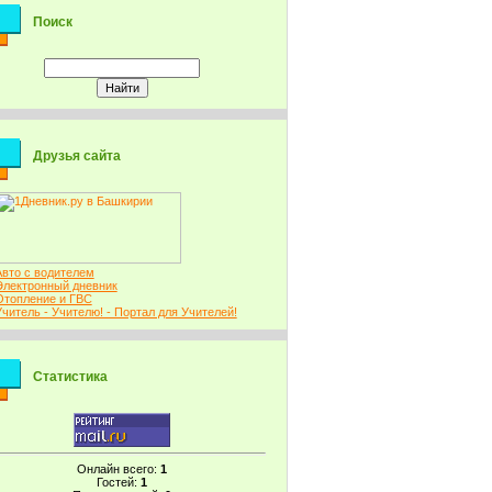
Поиск
Друзья сайта
Авто с водителем
Электронный дневник
Отопление и ГВС
Учитель - Учителю! - Портал для Учителей!
Статистика
Онлайн всего:
1
Гостей:
1