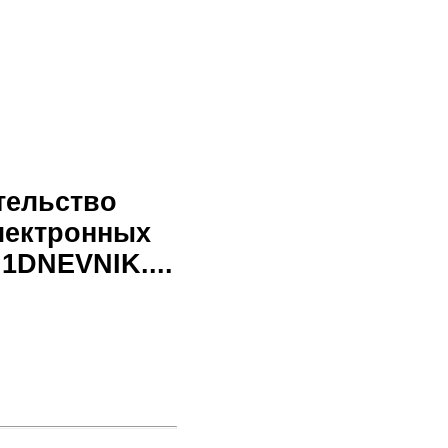
тельство
лектронных
1DNEVNIK....