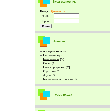
Вход в дневник
Вход в
1Дневник.ру
Логин:
Пароль:
Новости
Аркады и экшн
[86]
Настольные
[14]
Головоломки
[64]
Слова
[5]
Поиск предметов
[23]
Стратегии
[7]
Другие
[5]
Многопользовательские
[9]
Форма входа