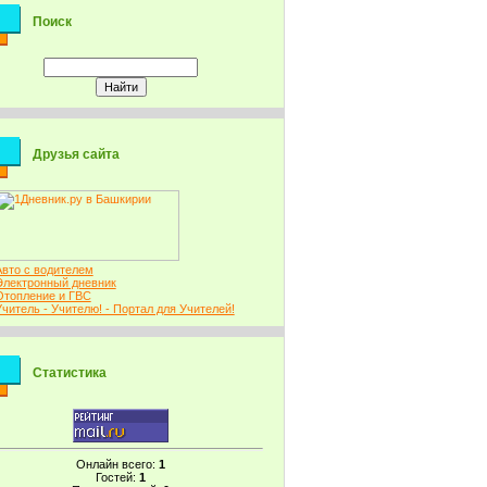
Поиск
Друзья сайта
Авто с водителем
Электронный дневник
Отопление и ГВС
Учитель - Учителю! - Портал для Учителей!
Статистика
Онлайн всего:
1
Гостей:
1