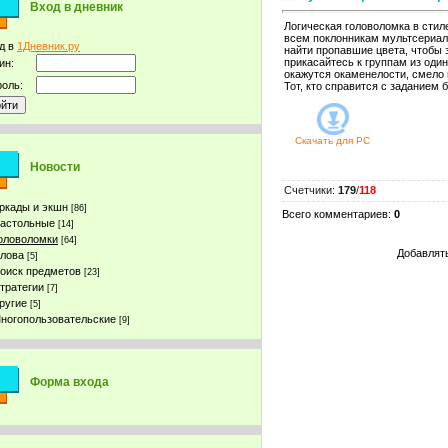
Вход в дневник
Логическая головоломка в стиле
всем поклонникам мультсериал
д в
1Дневник.ру
найти пропавшие цвета, чтобы 
прикасайтесь к группам из од
ин:
окажутся окаменелости, смело 
оль:
Тот, кто справится с заданием 
Скачать для
PC
Новости
Счетчики
:
179
/
118
ркады и экшн
[86]
Всего комментариев
:
0
астольные
[14]
оловоломки
[64]
Добавлять
лова
[5]
оиск предметов
[23]
тратегии
[7]
ругие
[5]
ногопользовательские
[9]
Форма входа