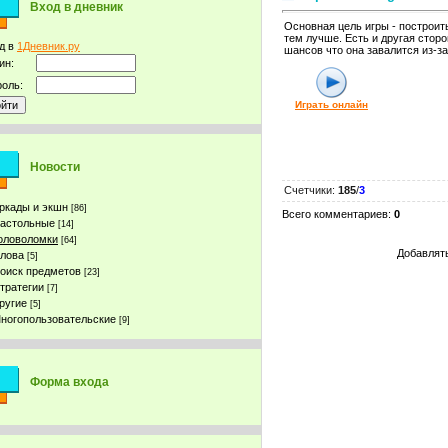
Вход в дневник
Основная цель игры - построи
тем лучше. Есть и другая стор
д в
1Дневник.ру
шансов что она завалится из-з
ин:
оль:
Играть онлайн
Новости
Счетчики
:
185
/
3
ркады и экшн
[86]
Всего комментариев
:
0
астольные
[14]
оловоломки
[64]
Добавлять
лова
[5]
оиск предметов
[23]
тратегии
[7]
ругие
[5]
ногопользовательские
[9]
Форма входа