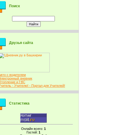
Поиск
Друзья сайта
Авто с водителем
Электронный дневник
Отопление и ГВС
Учитель - Учителю! - Портал для Учителей!
Статистика
Онлайн всего:
1
Гостей:
1