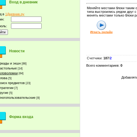
Вход в дневник
Меняйте местами блоки таким о
типа выстроились рядом друг с
д в
1Дневник.ру
менять местами только блоки р
ин:
оль:
Играть онлайн
Новости
Счетчики
:
187
/
2
ркады и экшн
[86]
Всего комментариев
:
0
астольные
[14]
оловоломки
[64]
Добавлять
лова
[5]
оиск предметов
[23]
тратегии
[7]
ругие
[5]
ногопользовательские
[9]
Форма входа