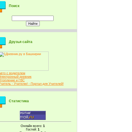
Поиск
Друзья сайта
Авто с водителем
Электронный дневник
Отопление и ГВС
Учитель - Учителю! - Портал для Учителей!
Статистика
Онлайн всего:
1
Гостей:
1