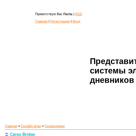
Приветствую Вас
Гость
|
RSS
Главная
|
Регистрация
|
Вход
Представи
системы э
дневников 
Главная
»
Онлайн игры
»
Головоломки
Cargo Bridge