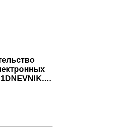
тельство
лектронных
1DNEVNIK....