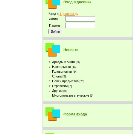
Вход в дневник
Вход в
1Дневник.ру
Логин:
Пароль:
Новости
Аркады и экшн
[86]
Настольные
[14]
Головоломки
[64]
Слова
[5]
Поиск предметов
[23]
Стратегии
[7]
Другие
[5]
Многопользовательские
[9]
Форма входа