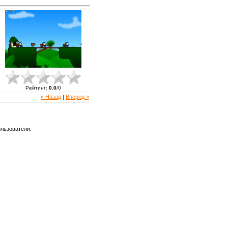
Рейтинг
:
0.0
/
0
« Назад
|
Вперед »
льзователи.