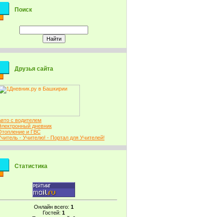
Поиск
Друзья сайта
Авто с водителем
Электронный дневник
Отопление и ГВС
Учитель - Учителю! - Портал для Учителей!
Статистика
Онлайн всего:
1
Гостей:
1