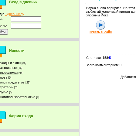
Вход в дневник
Боужа снова вернулся! На этот
любимый маленький ниндзя дол
д в
1Дневник.ру
злобным Йока.
ин:
оль:
Играть онлайн
Новости
Счетчики
:
158
/
5
ркады и экшн
[86]
Всего комментариев
:
0
астольные
[14]
оловоломки
[64]
Добавлять
лова
[5]
оиск предметов
[23]
тратегии
[7]
ругие
[5]
ногопользовательские
[9]
Форма входа