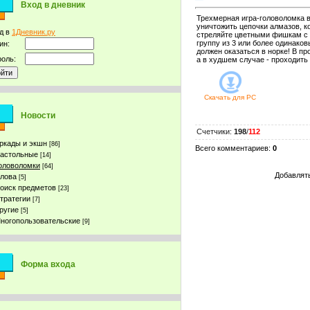
Вход в дневник
Трехмерная игра-головоломка 
уничтожить цепочки алмазов, ко
д в
1Дневник.ру
стреляйте цветными фишкам с 
группу из 3 или более одинаков
ин:
должен оказаться в норке! В пр
оль:
а в худшем случае - проходить 
Скачать для
PC
Новости
Счетчики
:
198
/
112
ркады и экшн
[86]
Всего комментариев
:
0
астольные
[14]
оловоломки
[64]
Добавлять
лова
[5]
оиск предметов
[23]
тратегии
[7]
ругие
[5]
ногопользовательские
[9]
Форма входа