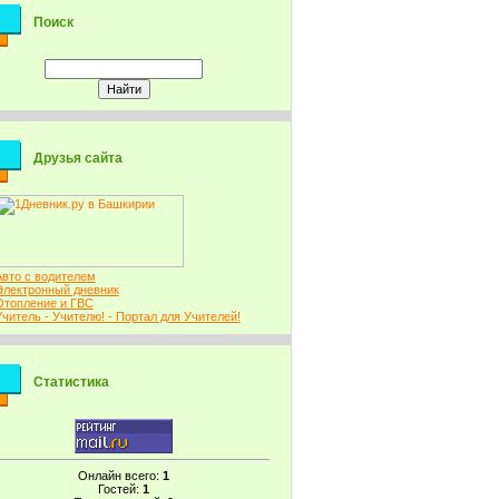
Поиск
Друзья сайта
Авто с водителем
Электронный дневник
Отопление и ГВС
Учитель - Учителю! - Портал для Учителей!
Статистика
Онлайн всего:
1
Гостей:
1