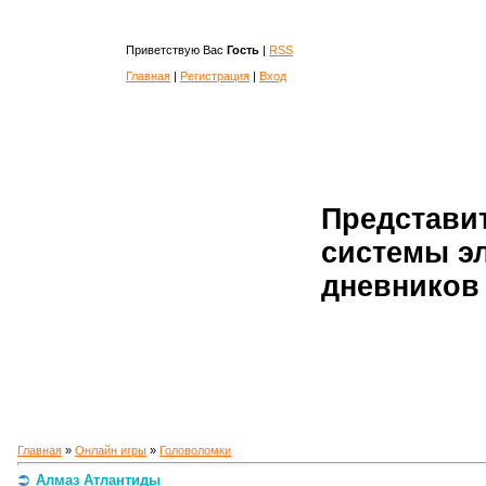
Приветствую Вас
Гость
|
RSS
Главная
|
Регистрация
|
Вход
Представи
системы э
дневников 
Главная
»
Онлайн игры
»
Головоломки
Алмаз Атлантиды