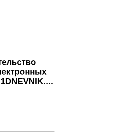
тельство
лектронных
1DNEVNIK....