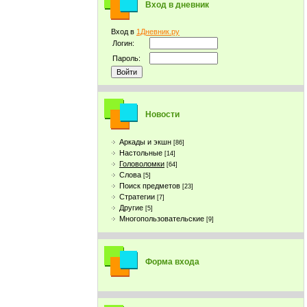
Вход в дневник
Вход в
1Дневник.ру
Логин:
Пароль:
Новости
Аркады и экшн
[86]
Настольные
[14]
Головоломки
[64]
Слова
[5]
Поиск предметов
[23]
Стратегии
[7]
Другие
[5]
Многопользовательские
[9]
Форма входа