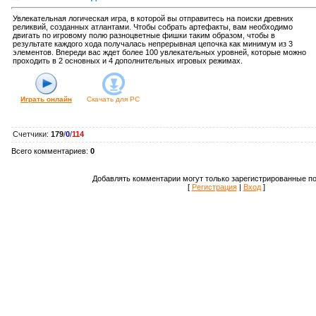
Увлекательная логическая игра, в которой вы отправитесь на поиски древних
реликвий, созданных атлантами. Чтобы собрать артефакты, вам необходимо
двигать по игровому полю разноцветные фишки таким образом, чтобы в
результате каждого хода получалась непрерывная цепочка как минимум из 3
элементов. Впереди вас ждет более 100 увлекательных уровней, которые можно
проходить в 2 основных и 4 дополнительных игровых режимах.
Играть онлайн
Скачать для
PC
Счетчики
:
179
/
0
/
114
Всего комментариев
:
0
Добавлять комментарии могут только зарегистрированные по
[
Регистрация
|
Вход
]