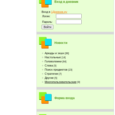
Вход в дневник
Вход в
1Дневник.ру
Логин:
Пароль:
Новости
Аркады и экшн
[86]
Настольные
[14]
Головоломки
[64]
Слова
[5]
Поиск предметов
[23]
Стратегии
[7]
Другие
[5]
Многопользовательские
[9]
Форма входа