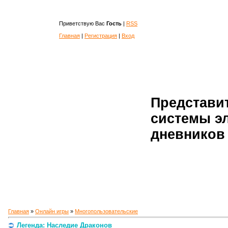
Приветствую Вас
Гость
|
RSS
Главная
|
Регистрация
|
Вход
Представи
системы э
дневников 
Главная
»
Онлайн игры
»
Многопользовательские
Легенда: Наследие Драконов