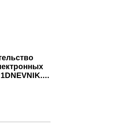
тельство
лектронных
1DNEVNIK....