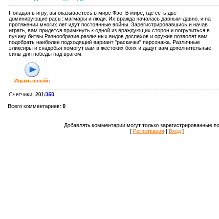
Попадая в игру, вы оказываетесь в мире Фэо. В мире, где есть две
доминирующие расы: магмары и люди. Их вражда началась давным-давно, и на
протяжении многих лет идут постоянные войны. Зарегистрировавшись и начав
играть, вам придется примкнуть к одной из враждующих сторон и погрузиться в
пучину битвы.Разнообразие различных видов доспехов и оружия позволят вам
подобрать наиболее подходящий вариант "раскачки" персонажа. Различные
эликсиры и снадобья помогут вам в жестоких боях и дадут вам дополнительные
силы для победы над врагом.
Играть онлайн
Счетчики
:
201
/
350
Всего комментариев
:
0
Добавлять комментарии могут только зарегистрированные по
[
Регистрация
|
Вход
]