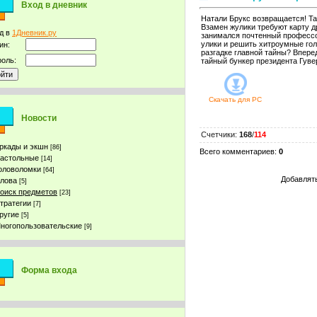
Вход в дневник
Натали Брукс возвращается! Та
Взамен жулики требуют карту д
д в
1Дневник.ру
занимался почтенный профессо
улики и решить хитроумные гол
ин:
разгадке главной тайны? Впере
оль:
тайный бункер президента Гуве
Скачать для
PC
Новости
Счетчики
:
168
/
114
ркады и экшн
[86]
Всего комментариев
:
0
астольные
[14]
оловоломки
[64]
Добавлять
лова
[5]
оиск предметов
[23]
тратегии
[7]
ругие
[5]
ногопользовательские
[9]
Форма входа