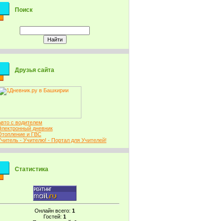
Поиск
Друзья сайта
Авто с водителем
Электронный дневник
Отопление и ГВС
Учитель - Учителю! - Портал для Учителей!
Статистика
Онлайн всего:
1
Гостей:
1