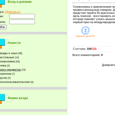
Вход в дневник
Головоломка о приключениях м
профессиональным поваром. Для
д в
1Дневник.ру
предстоит пройти 55 красочных
Цель поисков - восстановить и
ин:
которая поможет узнать мышонк
оль:
первый приз на международном
Скачать для
PC
Новости
Счетчики
:
169
/
115
ркады и экшн
[86]
Всего комментариев
:
0
астольные
[14]
оловоломки
[64]
Добавлять
лова
[5]
оиск предметов
[23]
тратегии
[7]
ругие
[5]
ногопользовательские
[9]
Форма входа