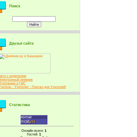
Поиск
Друзья сайта
Авто с водителем
Электронный дневник
Отопление и ГВС
Учитель - Учителю! - Портал для Учителей!
Статистика
Онлайн всего:
1
Гостей:
1