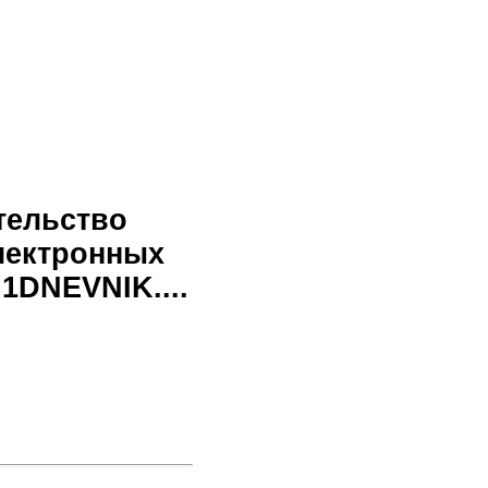
тельство
лектронных
1DNEVNIK....