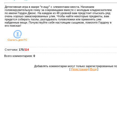
Детективная игра в жанре "я ищу" с элементами квеста. Начинаем
головокружительную гонку за сокровищами вместе с молодым кладоискателем
по имени Гордон Джонс. На каждом из 48 уровней вам предстоит отыскать ряд
очень хорошо замаскированных улик. Чтобы найти некоторые предметы, вам
придется собирать пазлы, разгадывать головоломки или применять уже
найденные вещи. Почувствуйте себя настоящим сыщиком, помогите Гордону в
его поисках!
Скачать для
PC
Счетчики
:
175
/
114
Всего комментариев
:
0
Добавлять комментарии могут только зарегистрированные по
[
Регистрация
|
Вход
]