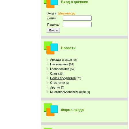
Вход в дневник
Вход в
1Дневник.ру
Логин:
Пароль:
Новости
Аркады и экшн
[86]
Настольные
[14]
Головоломки
[64]
Слова
[5]
Поиск предметов
[23]
Стратегии
[7]
Другие
[5]
Многопользовательские
[9]
Форма входа