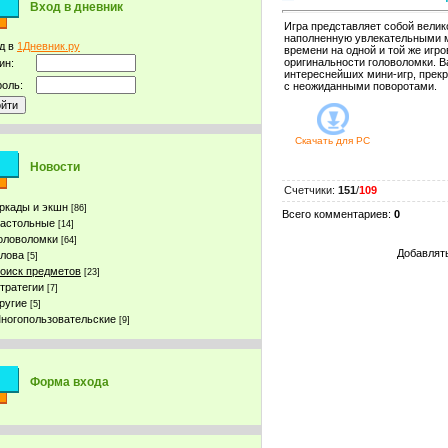
Вход в дневник
Игра представляет собой велик
наполненную увлекательными 
д в
1Дневник.ру
времени на одной и той же игр
оригинальности головоломки. В
ин:
интереснейших мини-игр, прек
оль:
с неожиданными поворотами.
Скачать для
PC
Новости
Счетчики
:
151
/
109
ркады и экшн
[86]
Всего комментариев
:
0
астольные
[14]
оловоломки
[64]
Добавлять
лова
[5]
оиск предметов
[23]
тратегии
[7]
ругие
[5]
ногопользовательские
[9]
Форма входа