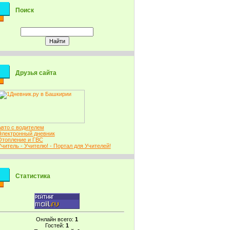
Поиск
Друзья сайта
Авто с водителем
Электронный дневник
Отопление и ГВС
Учитель - Учителю! - Портал для Учителей!
Статистика
Онлайн всего:
1
Гостей:
1