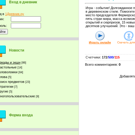
Вход в дневник
Игра - событие! Долгожданное 
в деревенском стиле. Помогите
д в
1Дневник.ру
место председателя Фермерског
пять стран мира, масса возмож
ин:
открытий и сюрпризов, 15 новы
оль:
десятков улучшений. Это - ваш
Играть онлайн
Скачать для
Новости
Счетчики
:
172
/
500
/
115
ркады и экшн
[86]
Всего комментариев
:
0
астольные
[14]
оловоломки
[64]
Добавлять
лова
[5]
оиск предметов
[23]
тратегии
[7]
ругие
[5]
ногопользовательские
[9]
Форма входа