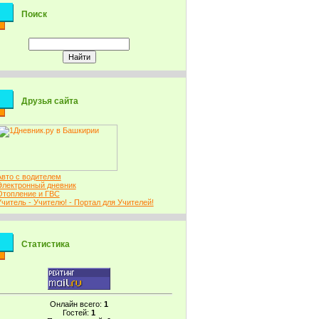
Поиск
Друзья сайта
Авто с водителем
Электронный дневник
Отопление и ГВС
Учитель - Учителю! - Портал для Учителей!
Статистика
Онлайн всего:
1
Гостей:
1