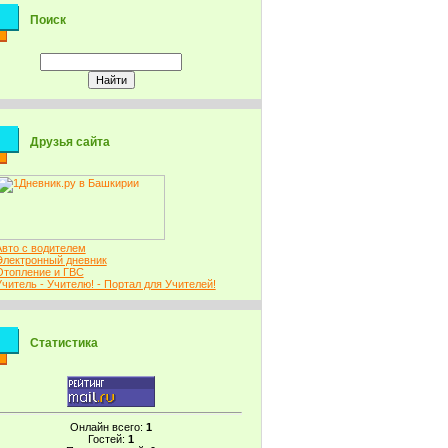
Поиск
Друзья сайта
Авто с водителем
Электронный дневник
Отопление и ГВС
Учитель - Учителю! - Портал для Учителей!
Статистика
Онлайн всего:
1
Гостей:
1