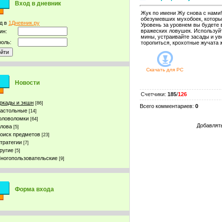
Вход в дневник
Жук по имени Жу снова с нами!
обезумевших мухобоек, которы
д в
1Дневник.ру
Уровень за уровнем вы будете
вражеских ловушек. Используй
ин:
мины, устраивайте засады и у
оль:
торопиться, крохотные жучата 
Скачать для
PC
Новости
Счетчики
:
185
/
126
ркады и экшн
[86]
Всего комментариев
:
0
астольные
[14]
оловоломки
[64]
Добавлять
лова
[5]
оиск предметов
[23]
тратегии
[7]
ругие
[5]
ногопользовательские
[9]
Форма входа