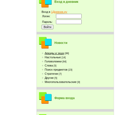
Вход в дневник
Вход в
1Дневник.ру
Логин:
Пароль:
Новости
Аркады и экшн
[86]
Настольные
[14]
Головоломки
[64]
Слова
[5]
Поиск предметов
[23]
Стратегии
[7]
Другие
[5]
Многопользовательские
[9]
Форма входа