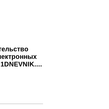
тельство
лектронных
1DNEVNIK....