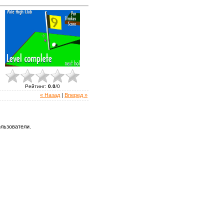
Рейтинг
:
0.0
/
0
« Назад
|
Вперед »
льзователи.