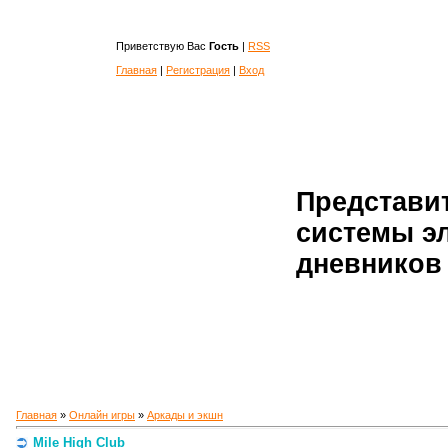
Приветствую Вас
Гость
|
RSS
Главная
|
Регистрация
|
Вход
Представи
системы э
дневников 
Главная
»
Онлайн игры
»
Аркады и экшн
Mile High Club