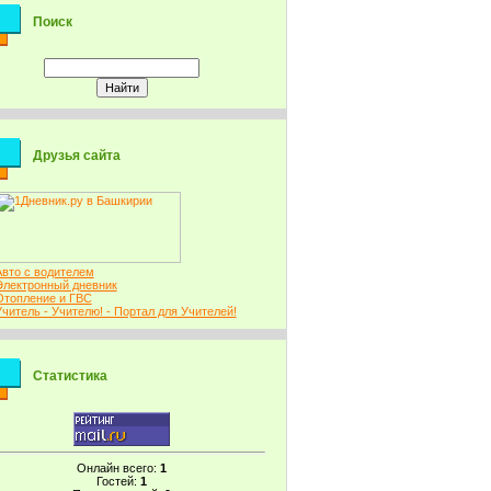
Поиск
Друзья сайта
Авто с водителем
Электронный дневник
Отопление и ГВС
Учитель - Учителю! - Портал для Учителей!
Статистика
Онлайн всего:
1
Гостей:
1