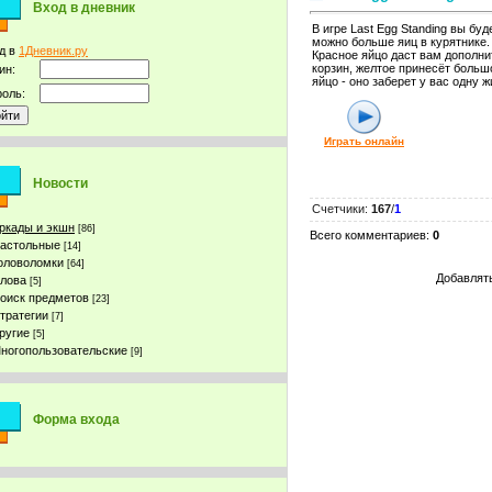
Вход в дневник
В игре Last Egg Standing вы бу
можно больше яиц в курятнике.
д в
1Дневник.ру
Красное яйцо даст вам дополни
корзин, желтое принесёт больш
ин:
яйцо - оно заберет у вас одну ж
оль:
Играть онлайн
Новости
Счетчики
:
167
/
1
ркады и экшн
[86]
Всего комментариев
:
0
астольные
[14]
оловоломки
[64]
Добавлять
лова
[5]
оиск предметов
[23]
тратегии
[7]
ругие
[5]
ногопользовательские
[9]
Форма входа