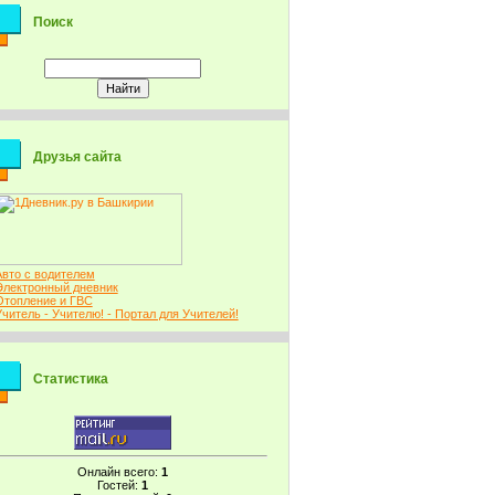
Поиск
Друзья сайта
Авто с водителем
Электронный дневник
Отопление и ГВС
Учитель - Учителю! - Портал для Учителей!
Статистика
Онлайн всего:
1
Гостей:
1