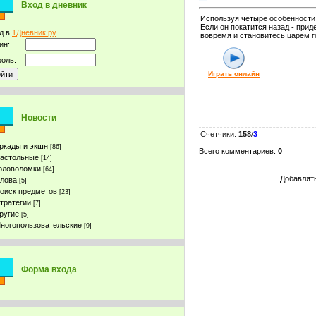
Вход в дневник
Используя четыре особенности 
Если он покатится назад - при
д в
1Дневник.ру
вовремя и становитесь царем г
ин:
оль:
Играть онлайн
Новости
Счетчики
:
158
/
3
ркады и экшн
[86]
Всего комментариев
:
0
астольные
[14]
оловоломки
[64]
Добавлять
лова
[5]
оиск предметов
[23]
тратегии
[7]
ругие
[5]
ногопользовательские
[9]
Форма входа