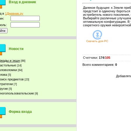
Вход в дневник
Далекое будущее: к Земле при
предстоит в одиночку бороться
д в
1Дневник.ру
истребитель нового поколения,
Выбирайте различные улучшени
ин:
оптимальную конфигурацию. В 
оль:
секретного оружия невероятной
Скачать для
PC
Новости
Счетчики
:
174
/
105
ркады и экшн
[86]
Всего комментариев
:
0
астольные
[14]
оловоломки
[64]
лова
[5]
Добавлять
оиск предметов
[23]
тратегии
[7]
ругие
[5]
ногопользовательские
[9]
Форма входа