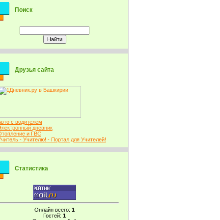
Поиск
Друзья сайта
Авто с водителем
Электронный дневник
Отопление и ГВС
Учитель - Учителю! - Портал для Учителей!
Статистика
Онлайн всего:
1
Гостей:
1