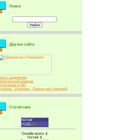
Поиск
Друзья сайта
Авто с водителем
Электронный дневник
Отопление и ГВС
Учитель - Учителю! - Портал для Учителей!
Статистика
Онлайн всего:
1
Гостей:
1