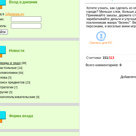
Вход в дневник
Хотите узнать, как сделать из
городе? Меньше слов, больше де
д в
1Дневник.ру
Принимайте заказы, держите ст
зарабатывайте деньги и улучша
ин:
поклонникам жанра "бизнес". Ве
оль:
персонажи, и веселые мини-игр
Скачать для
PC
Новости
Счетчики
:
151
/
113
ркады и экшн
[86]
Всего комментариев
:
0
астольные
[14]
оловоломки
[64]
Добавлять
лова
[5]
оиск предметов
[23]
тратегии
[7]
ругие
[5]
ногопользовательские
[9]
Форма входа