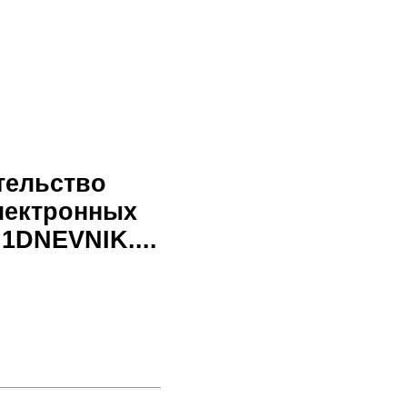
тельство
лектронных
1DNEVNIK....