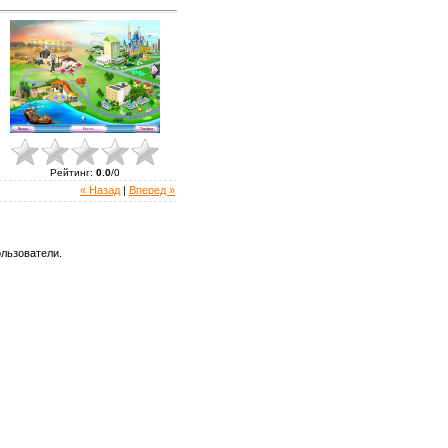
Рейтинг
:
0.0
/
0
« Назад
|
Вперед »
льзователи.