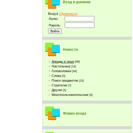
Вход в дневник
Вход в
1Дневник.ру
Логин:
Пароль:
Новости
Аркады и экшн
[86]
Настольные
[14]
Головоломки
[64]
Слова
[5]
Поиск предметов
[23]
Стратегии
[7]
Другие
[5]
Многопользовательские
[9]
Форма входа