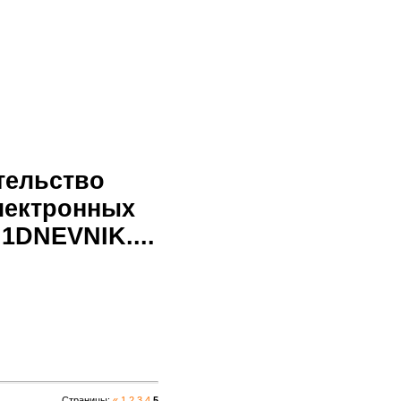
тельство
лектронных
1DNEVNIK....
Страницы
:
«
1
2
3
4
5