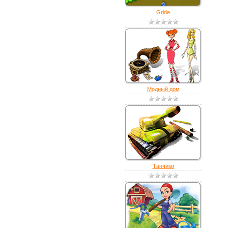
Gride
Модный дом
Танчики