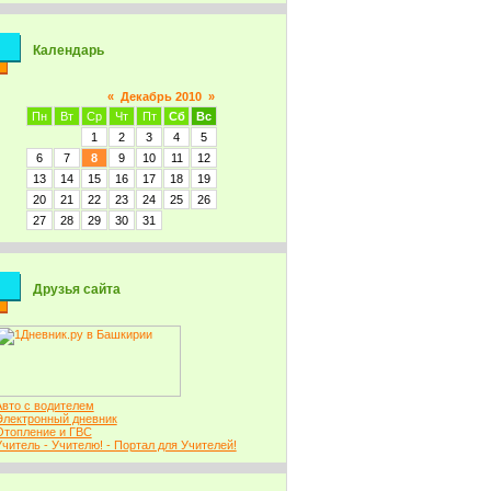
Календарь
«
Декабрь 2010
»
Пн
Вт
Ср
Чт
Пт
Сб
Вс
1
2
3
4
5
6
7
8
9
10
11
12
13
14
15
16
17
18
19
20
21
22
23
24
25
26
27
28
29
30
31
Друзья сайта
Авто с водителем
Электронный дневник
Отопление и ГВС
Учитель - Учителю! - Портал для Учителей!