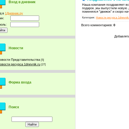
Вход в дневник
Наша компания поздравляет вс
подарок ,мы выпустили новую 
поменялся "движок” и скоро на
д в
1Дневник.ру
Категория
:
Новости ресурса 1dnevnik
ин:
оль:
Всего комментариев
:
0
Добавлять
Новости
овости Представительства
[5]
овости ресурса 1dnevnik.ru
[27]
Форма входа
Поиск