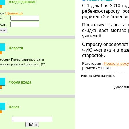
Вход в дневник
С 1 декабря 2010 год
ребенка-старосту ро
д в
1Дневник.ру
родителя 2 и более де
ин:
Поскольку староста
оль:
скидка даст мотива
учителей.
Старосту определяет 
Новости
ФИО ученика и в разд
старостой.
овости Представительства
[5]
Категория
:
Новости ресу
овости ресурса 1dnevnik.ru
[27]
|
Рейтинг
:
0.0
/
0
Всего комментариев
:
0
Форма входа
Добавлять
Поиск