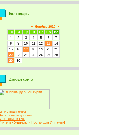
Календарь
«
Ноябрь 2010
»
Пн
Вт
Ср
Чт
Пт
Сб
Вс
1
2
3
4
5
6
7
8
9
10
11
12
13
14
15
16
17
18
19
20
21
22
23
24
25
26
27
28
29
30
Друзья сайта
Авто с водителем
Электронный дневник
Отопление и ГВС
Учитель - Учителю! - Портал для Учителей!