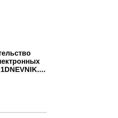
тельство
лектронных
1DNEVNIK....