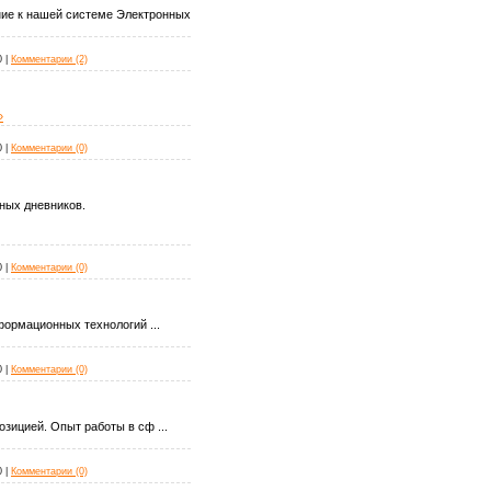
е к нашей системе Электронных
0
|
Комментарии (2)
»
0
|
Комментарии (0)
ных дневников.
0
|
Комментарии (0)
нформационных технологий
...
0
|
Комментарии (0)
позицией. Опыт работы в сф
...
0
|
Комментарии (0)