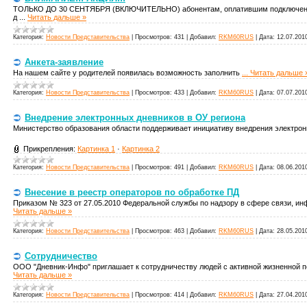
ТОЛЬКО ДО 30 СЕНТЯБРЯ (ВКЛЮЧИТЕЛЬНО) абонентам, оплатившим подключени
д
...
Читать дальше »
Категория:
Новости Представительства
|
Просмотров:
431
|
Добавил:
RKM60RUS
|
Дата:
12.07.201
Анкета-заявление
На нашем сайте у родителей появилась возможность заполнить
...
Читать дальше 
Категория:
Новости Представительства
|
Просмотров:
433
|
Добавил:
RKM60RUS
|
Дата:
07.07.201
Внедрение электронных дневников в ОУ региона
Министерство образования области поддерживает инициативу внедрения электрон
Прикрепления:
Картинка 1
·
Картинка 2
Категория:
Новости Представительства
|
Просмотров:
491
|
Добавил:
RKM60RUS
|
Дата:
08.06.201
Внесение в реестр операторов по обработке ПД
Приказом № 323 от 27.05.2010 Федеральной службы по надзору в сфере связи, и
Читать дальше »
Категория:
Новости Представительства
|
Просмотров:
463
|
Добавил:
RKM60RUS
|
Дата:
28.05.201
Сотрудничество
ООО "Дневник-Инфо" приглашает к сотрудничеству людей с активной жизненной 
Читать дальше »
Категория:
Новости Представительства
|
Просмотров:
414
|
Добавил:
RKM60RUS
|
Дата:
27.04.201