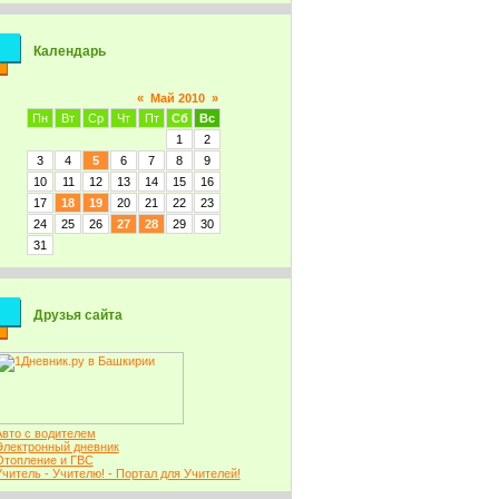
Календарь
«
Май 2010
»
Пн
Вт
Ср
Чт
Пт
Сб
Вс
1
2
3
4
5
6
7
8
9
10
11
12
13
14
15
16
17
18
19
20
21
22
23
24
25
26
27
28
29
30
31
Друзья сайта
Авто с водителем
Электронный дневник
Отопление и ГВС
Учитель - Учителю! - Портал для Учителей!