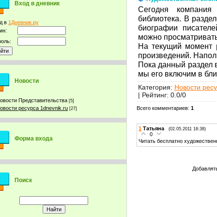
Вход в дневник
Сегодня компания
библиотека. В разде
д в
1Дневник.ру
биографии писателе
ин:
можно просматривать
оль:
На текущий момент 
произведений. Напол
Пока данный раздел в
мы его включим в бл
Новости
Категория
:
Новости ресу
|
Рейтинг
:
0.0
/
0
овости Представительства
[5]
Всего комментариев
:
1
овости ресурса 1dnevnik.ru
[27]
1
Татьяна
(02.05.2011 16:38)
0
Форма входа
Читать бесплатно художествен
Добавлять
Поиск