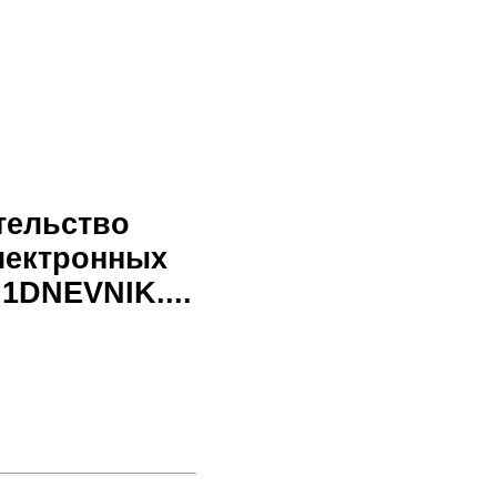
тельство
лектронных
1DNEVNIK....