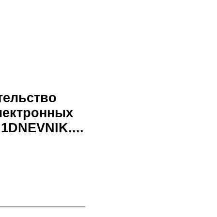
тельство
лектронных
1DNEVNIK....