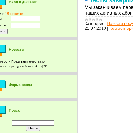
Тесты заверш
Вход в дневник
Мы заканчиваем перв
наших активных або
д в
1Дневник.ру
ин:
Категория:
Новости ресу
оль:
21.07.2010
|
Комментари
Новости
овости Представительства
[5]
овости ресурса 1dnevnik.ru
[27]
Форма входа
Поиск