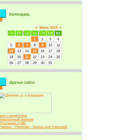
Календарь
«
Июль 2010
»
Пн
Вт
Ср
Чт
Пт
Сб
Вс
1
2
3
4
5
6
7
8
9
10
11
12
13
14
15
16
17
18
19
20
21
22
23
24
25
26
27
28
29
30
31
Друзья сайта
Авто с водителем
Электронный дневник
Отопление и ГВС
Учитель - Учителю! - Портал для Учителей!