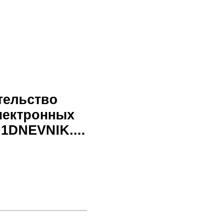
тельство
лектронных
1DNEVNIK....