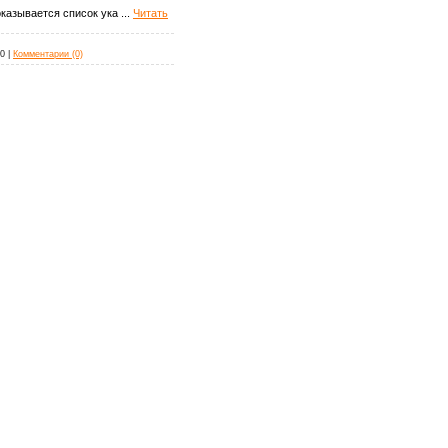
оказывается список ука
...
Читать
10
|
Комментарии (0)