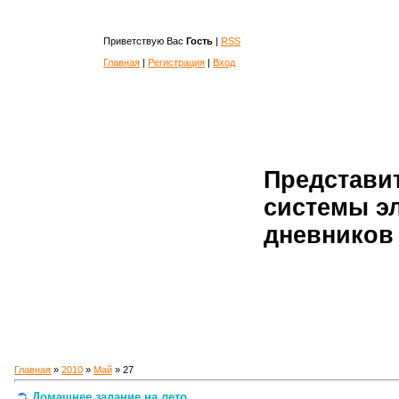
Приветствую Вас
Гость
|
RSS
Главная
|
Регистрация
|
Вход
Представи
системы э
дневников 
Главная
»
2010
»
Май
»
27
Домашнее задание на лето