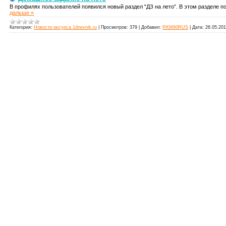
В профилях пользователей появился новый раздел "ДЗ на лето”. В этом разделе п
дальше »
Категория:
Новости ресурса 1dnevnik.ru
|
Просмотров:
379
|
Добавил:
RKM60RUS
|
Дата:
26.05.20