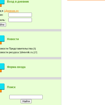
Вход в дневник
д в
1Дневник.ру
ин:
оль:
Новости
овости Представительства
[5]
овости ресурса 1dnevnik.ru
[27]
Форма входа
Поиск