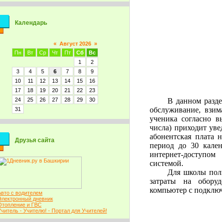
Календарь
«
Август 2026
»
Пн
Вт
Ср
Чт
Пт
Сб
Вс
1
2
3
4
5
6
7
8
9
10
11
12
13
14
15
16
17
18
19
20
21
22
23
24
25
26
27
28
29
30
В данном разде
обслуживание, взим
31
ученика согласно в
числа) приходит уве
абонентская плата 
Друзья сайта
период до 30 кале
интернет-доступом
системой.
Для школы поль
затраты на обору
компьютер с подключ
Авто с водителем
Электронный дневник
Отопление и ГВС
Учитель - Учителю! - Портал для Учителей!