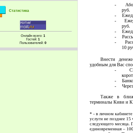
-
Або
руб.
Статистика
-
Ежед
-
Еже
руб.
-
Ежед
Онлайн всего:
1
-
Расс
Гостей:
1
-
Рас
Пользователей:
0
10 ру
Внести денеж
удобным для Вас сп
-
С
коро
-
Банк
-
Чере
Также в ближ
терминалы Киви и К
* - в личном кабинет
услуги не позднее 15
следующего месяца. 
единовременная – 100